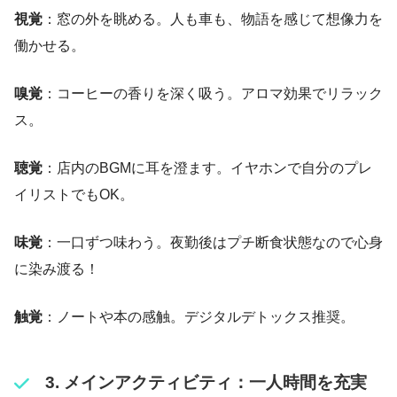
視覚
：窓の外を眺める。人も車も、物語を感じて想像力を
働かせる。
嗅覚
：コーヒーの香りを深く吸う。アロマ効果でリラック
ス。
聴覚
：店内のBGMに耳を澄ます。イヤホンで自分のプレ
イリストでもOK。
味覚
：一口ずつ味わう。夜勤後はプチ断食状態なので心身
に染み渡る！
触覚
：ノートや本の感触。デジタルデトックス推奨。
3. メインアクティビティ：一人時間を充実