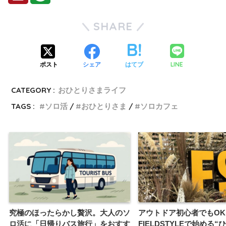
SHARE
LINE
ポスト
シェア
はてブ
CATEGORY :
おひとりさまライフ
TAGS :
ソロ活
おひとりさま
ソロカフェ
究極のほったらかし贅沢。大人のソ
アウトドア初心者でもOK
ロ活に「日帰りバス旅行」をおすす
FIELDSTYLEで始める“