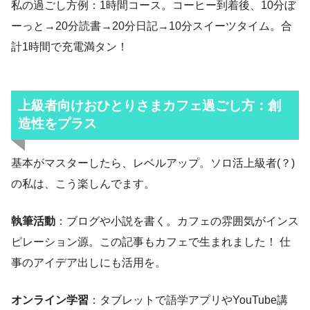
私の過ごし方例：1時間コース。コーヒー到着後、10分ぼ
ーっと→20分読書→20分日記→10分スイーツタイム。合
計1時間で充電満タン！
上級者向けおひとりさまカフェ過ごし方：創
造性をプラス
基本がマスターしたら、レベルアップ。ソロ活上級者(？)
の私は、こう楽しんでます。
執筆活動
：ブログや小説を書く。カフェの雰囲気がインス
ピレーション源。この記事もカフェで生まれました！ 仕
事のアイデア出しにも活用を。
オンライン学習
：タブレットで語学アプリやYouTube講