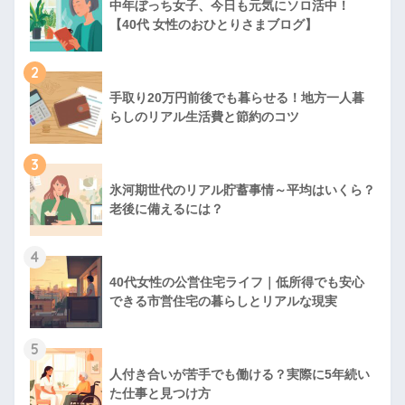
中年ぼっち女子、今日も元気にソロ活中！
【40代 女性のおひとりさまブログ】
2
手取り20万円前後でも暮らせる！地方一人暮
らしのリアル生活費と節約のコツ
3
氷河期世代のリアル貯蓄事情～平均はいくら？
老後に備えるには？
4
40代女性の公営住宅ライフ｜低所得でも安心
できる市営住宅の暮らしとリアルな現実
5
人付き合いが苦手でも働ける？実際に5年続い
た仕事と見つけ方